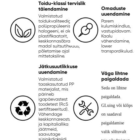
Toidu-klassi tervislik
Omaduste
täiendamine
uuendamine
Valmistatud
toidukvaliteediga
Parem
polüpropüleenist, ei ole
kulumiskindlus,
halogeeni, ei ole
vastupidavam.
plastifikaatorit,
Kaalu
keskkonnasõbralikum.
Ja
vähendamine,
madal suitsutihedus,
l
ower
põletamise ajal
transpordikulud.
mittetoksiline.
Jätkusuutlikkuse
uuendamine
Väga lihtne
paigaldada
Valmistatud
taaskasutatud PP
Seda on lihtne
materjalist, mis
pärineb
paigaldada.
igapäevastest
toodetest (RcS
GLuing või klõps
sertifitseeritud).
Vähendage
on saadaval
keskkonnareostust
paigaldamise
ja kapitaliallika
jäätmeid,
valik sõltuvalt
saavutage
süsinikdioksiidi