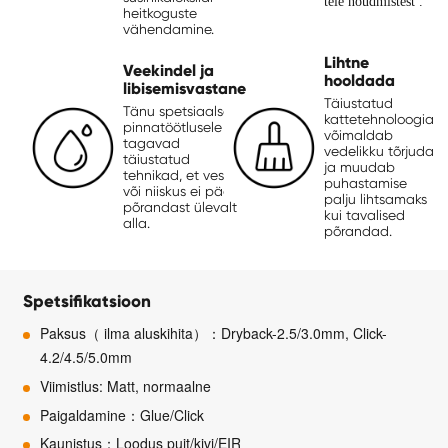
teie nõudmistest .
heitkoguste
vähendamine.
Lihtne
Veekindel ja
hooldada
libisemisvastane
Täiustatud
Tänu spetsiaalsele
kattetehnoloogia
pinnatöötlusele
võimaldab
tagavad
vedelikku tõrjuda
täiustatud
ja muudab
tehnikad, et vesi
puhastamise
või niiskus ei pääse
palju lihtsamaks
põrandast ülevalt
kui tavalised
alla.
põrandad.
Spetsifikatsioon
Paksus（ ilma aluskihita）：Dryback-2.5/3.0mm, Click-
4.2/4.5/5.0mm
Viimistlus: Matt, normaalne
Paigaldamine：Glue/Click
Kaunistus：Loodus puit/kivi/EIR