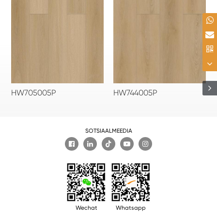
HW705005P
HW744005P
SOTSIAALMEEDIA

Wechat
Whatsapp